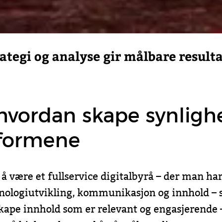
ategi og analyse gir målbare result
 hvordan skape synligh
tformene
å være et fullservice digitalbyrå –­ der man ha
eknologiutvikling, kommunikasjon og innhold –
 skape innhold som er relevant og engasjerende 