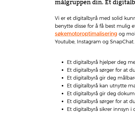
målgruppen din. Et digital
Vi er et digitalbyrå med solid ku
benytte disse for å få best mulig 
og mob
søkemotoroptimalisering
Youtube, Instagram og SnapChat.
Et digitalbyrå hjelper deg m
Et digitalbyrå sørger for at du
Et digitalbyrå gir deg målbar
Et digitalbyrå kan utnytte m
Et digitalbyrå gir deg dokume
Et digitalbyrå sørger for at 
Et digitalbyrå sikrer innsyn i