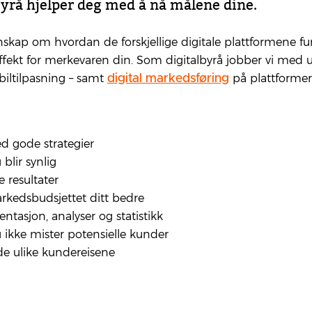
byrå hjelper deg med å nå målene dine.
nnskap om hvordan de forskjellige digitale plattformene f
effekt for merkevaren din. Som digitalbyrå jobber vi med ut
iltilpasning – samt
på plattformer
digital markedsføring
ed gode strategier
 blir synlig
e resultater
arkedsbudsjettet ditt bedre
ntasjon, analyser og statistikk
du ikke mister potensielle kunder
 de ulike kundereisene